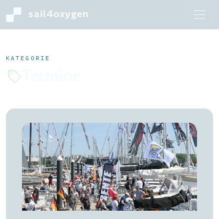
sail4oxygen
KATEGORIE
Termine