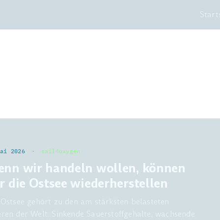
Start
Mai 2026
·
sail4oxygen
nn wir handeln wollen, können
r die Ostsee wiederherstellen
 Ostsee gehört zu den am stärksten belasteten
ren der Welt. Sinkende Sauerstoffgehalte, wachsende