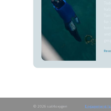
Tod
hab
Tan
für
hin
und
ges
Rea
© 2026 sail4oxygen
Engagement für