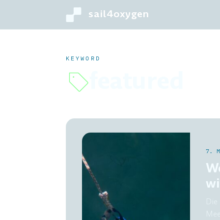
sail4oxygen
KEYWORD
featured
7. 
We
wi
Die
Mee