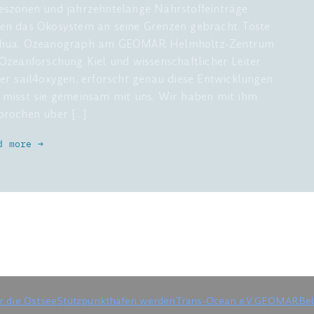
eszonen und jahrzehntelange Nährstoffeinträge
en das Ökosystem an seine Grenzen gebracht. Toste
hua, Ozeanograph am GEOMAR Helmholtz-Zentrum
 Ozeanforschung Kiel und wissenschaftlicher Leiter
ter sail4oxygen, erforscht genau diese Entwicklungen
 misst sie gemeinsam mit uns. Wir haben mit ihm
prochen über […]
d more →
 die Ostsee
Stützpunkthafen werden
Trans-Ocean e.V.
GEOMAR
Bel