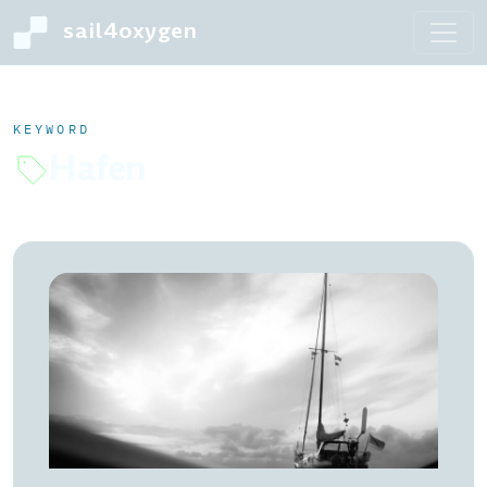
sail4oxygen
KEYWORD
Hafen